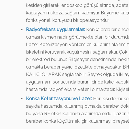
kesiden girilerek, endoskop görüşü altında, adeta 
kaplayan mukoza sağlam kalmıştır. Büyüme, küçü
fonksiyonel, koruyucu bir operasyondur.
Radyofrekans uygulamaları:
Konkalarda bir öncek
olması kısmen nadir görülmekte olan bir durumdu
Lazer, Koterizasyon yöntemleri kullanım alanımı
iskeletini koruyarak küçülmesini sağlamaktır. Ço
bir elektrod bulunur. Bilgisayar denetiminde, heki
olmakla beraber yakıcı özellikte olmayacaktır. B
KALICI OLARAK sağlanabilir. Seyrek olguda iki aydan
uygulamam sonucunda burun içinde kalıcı kabukl
hastamda radyofrekans yeterli olmaktadır. Kişise
Konka Koterizasyonu ve Lazer:
Her ikisi de muk
sayıda hastamda kullanmış olmakla beraber dok
bu yana RF etkin kullanım alanımda oldu. Lazer is
beraber konka küçültmek için kullanmayı bireys