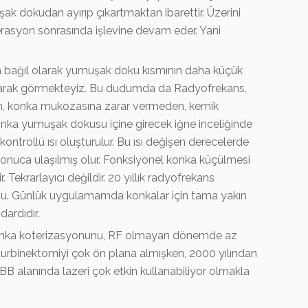
şak dokudan ayırıp çıkartmaktan ibarettir. Üzerini
asyon sonrasında işlevine devam eder. Yani
a bağıl olarak yumuşak doku kısmının daha küçük
 olarak görmekteyiz. Bu dudumda da Radyofrekans,
zın, konka mukozasına zarar vermeden, kemik
konka yumuşak dokusu içine girecek iğne inceliğinde
ontrollü ısı oluşturulur. Bu ısı değişen derecelerde
sonuca ulaşılmış olur. Fonksiyonel konka küçülmesi
Tekrarlayıcı değildir. 20 yıllık radyofrekans
du. Günlük uygulamamda konkalar için tama yakın
ardıdır.
 Konka koterizasyonunu, RF olmayan dönemde az
binektomiyi çok ön plana almışken, 2000 yılından
BB alanında lazeri çok etkin kullanabiliyor olmakla