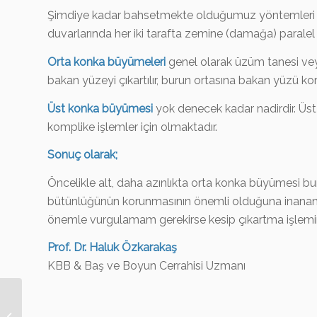
Şimdiye kadar bahsetmekte olduğumuz yöntemleri alt 
duvarlarında her iki tarafta zemine (damağa) paralel u
Orta konka büyümeleri
genel olarak üzüm tanesi vey
bakan yüzeyi çıkartılır, burun ortasına bakan yüzü k
Üst konka büyümesi
yok denecek kadar nadirdir. Üst
komplike işlemler için olmaktadır.
Sonuç olarak;
Öncelikle alt, daha azınlıkta orta konka büyümesi bu
bütünlüğünün korunmasının önemli olduğuna inanan
önemle vurgulamam gerekirse kesip çıkartma işlem
Prof. Dr. Haluk Özkarakaş
KBB & Baş ve Boyun Cerrahisi Uzmanı
Otoskleroz Nedir?