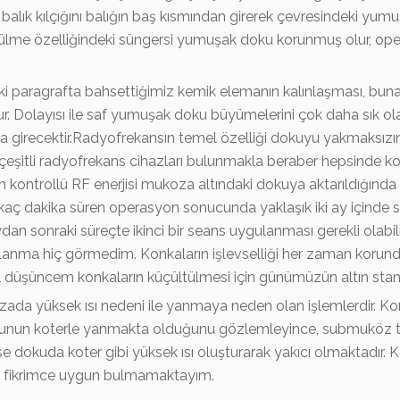
balık kılçığını balığın baş kısmından girerek çevresindeki yumu
lme özelliğindeki süngersi yumuşak doku korunmuş olur, oper
i paragrafta bahsettiğimiz kemik elemanın kalınlaşması, bun
r. Dolayısı ile saf yumuşak doku büyümelerini çok daha sık
za girecektir.Radyofrekansın temel özelliği dokuyu yakmaksı
k çeşitli radyofrekans cihazları bulunmakla beraber hepsinde 
m kontrollü RF enerjisi mukoza altındaki dokuya aktarıldığında k
irkaç dakika süren operasyon sonucunda yaklaşık iki ay içinde 
 sonraki süreçte ikinci bir seans uygulanması gerekli olabilir. 
anma hiç görmedim. Konkaların işlevselliği her zaman korun
l düşüncem konkaların küçültülmesi için günümüzün altın stand
ozada yüksek ısı nedeni ile yanmaya neden olan işlemlerdir.
unun koterle yanmakta olduğunu gözlemleyince, submuköz tur
e dokuda koter gibi yüksek ısı oluşturarak yakıcı olmaktadır. K
el fikrimce uygun bulmamaktayım.