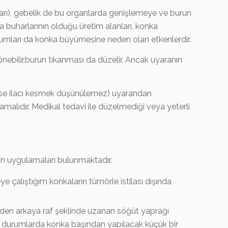
çları), gebelik de bu organlarda genişlemeye ve burun
a buharlarının olduğu üretim alanları, konka
urumları da konka büyümesine neden olan etkenlerdir.
bilir,burun tıkanması da düzelir. Ancak uyaranın
ise ilacı kesmek düşünülemez) uyarandan
amalıdır. Medikal tedavi ile düzelmediği veya yeterli
on uygulamaları bulunmaktadır.
 çalıştığım konkaların tümörle istilası dışında
önden arkaya raf şeklinde uzanan söğüt yaprağı
an durumlarda konka başından yapılacak küçük bir