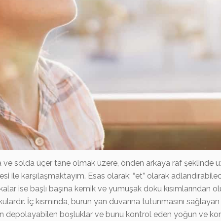
ve solda üçer tane olmak üzere, önden arkaya raf şeklinde uz
lesi ile karşılaşmaktayım. Esas olarak; “et” olarak adlandıra
kalar ise başlı başına kemik ve yumuşak doku kısımlarından olu
ulardır. İç kısmında, burun yan duvarına tutunmasını sağlayan 
n depolayabilen boşluklar ve bunu kontrol eden yoğun ve kompl