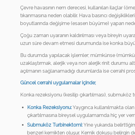
Çevre havasının nem derecesi, kullanılan ilaçlar (örn
tıkanmasına neden olabilir. Hava basıncı değişiklikle
boyutlarında değişime (esasen büyüme) yapan nedenler
Çoğu zaman uyaranın kaldırılması veya bireyin uyara
uzun süre devam etmesi durumunda ise konka büyümesin
Bu durumda yapılacak işlemler; mümkünse (mümkünse
uzaklaştırmak, alerjik veya non alerjik rinit durumu 
açılmanın sağlanamadığı durumlarda ise cerrahi pro
Güncel cerrahi uygulamalar içinde;
Konka rezeksiyonu (kesilip çıkartılması), submuköz 
Konka Rezeksiyonu:
Yaygınca kullanılmakta olan b
çıkartılmasına bireysel uygulamamda hiç yer ve
Submuköz Turbinektomi:
Yine yukarıda belirttiğ
benzeri kemikten oluşur. Kemik dokusu belirgin d