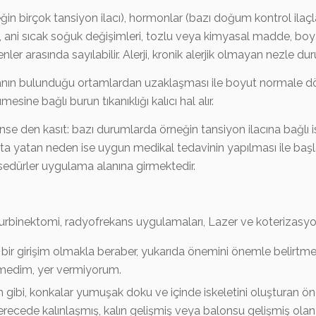
eğin birçok tansiyon ilacı), hormonlar (bazı doğum kontrol ila
ri, ani sıcak soğuk değişimleri, tozlu veya kimyasal madde, boy
 arasında sayılabilir. Alerji, kronik alerjik olmayan nezle d
nın bulunduğu ortamlardan uzaklaşması ile boyut normale döne
e bağlı burun tıkanıklığı kalıcı hal alır.
 den kasıt: bazı durumlarda örneğin tansiyon ilacına bağlı 
altta yatan neden ise uygun medikal tedavinin yapılması ile başl
sedürler uygulama alanına girmektedir.
turbinektomi, radyofrekans uygulamaları, Lazer ve koterizasy
ir girişim olmakla beraber, yukarıda önemini önemle belirtmeye
rmedim, yer vermiyorum.
im gibi, konkalar yumuşak doku ve içinde iskeletini oluşturan 
erecede kalınlaşmış, kalın gelişmiş veya balonsu gelişmiş ol